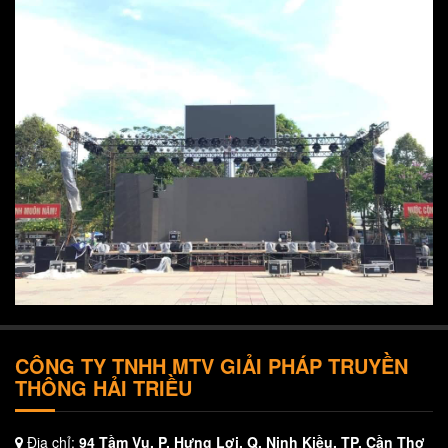
CÔNG TY TNHH MTV GIẢI PHÁP TRUYỀN
THÔNG HẢI TRIỀU
Địa chỉ:
94 Tầm Vu, P. Hưng Lợi, Q. Ninh Kiều, TP. Cần Thơ