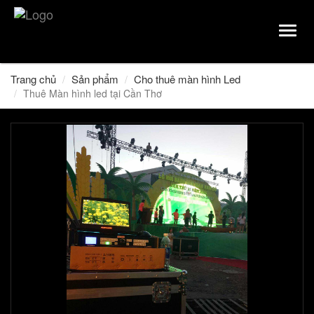
Toggl
navig
Trang chủ
Sản phẩm
Cho thuê màn hình Led
Thuê Màn hình led tại Cần Thơ